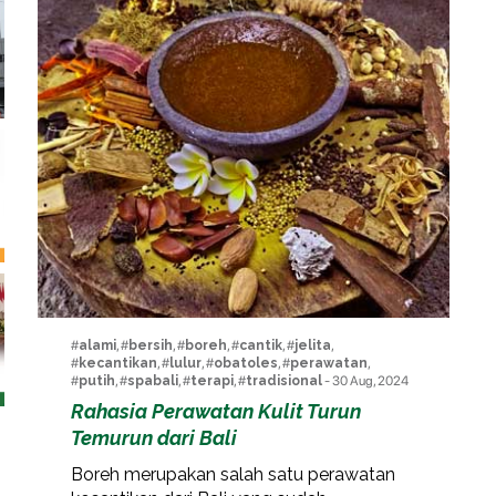
#
alami
, #
bersih
, #
boreh
, #
cantik
, #
jelita
,
#
kecantikan
, #
lulur
, #
obatoles
, #
perawatan
,
#
putih
, #
spabali
, #
terapi
, #
tradisional
- 30 Aug, 2024
Rahasia Perawatan Kulit Turun
Temurun dari Bali
Boreh merupakan salah satu perawatan