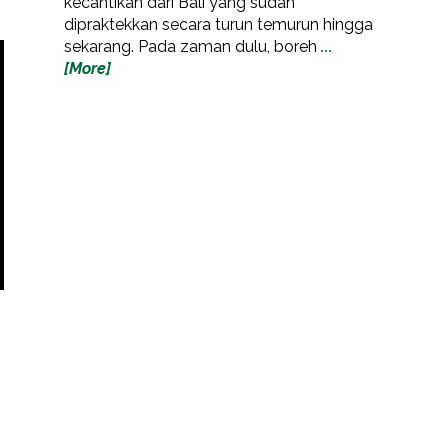
kecantikan dari Bali yang sudah
dipraktekkan secara turun temurun hingga
sekarang. Pada zaman dulu, boreh
...
[More]