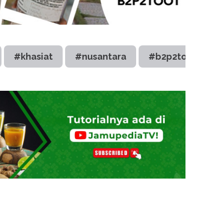
#khasiat
#nusantara
#b2p2toot