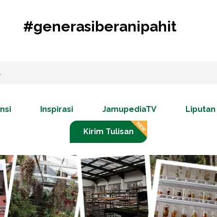
#generasiberanipahit
nsi
Inspirasi
JamupediaTV
Liputan
Kirim Tulisan