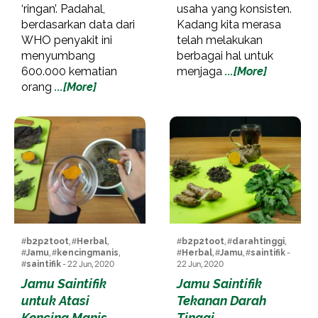
‘ringan’. Padahal,
usaha yang konsisten.
berdasarkan data dari
Kadang kita merasa
WHO penyakit ini
telah melakukan
menyumbang
berbagai hal untuk
600.000 kematian
menjaga
...[More]
orang
...[More]
#
b2p2toot
, #
Herbal
,
#
b2p2toot
, #
darahtinggi
,
#
Jamu
, #
kencingmanis
,
#
Herbal
, #
Jamu
, #
saintifik
-
#
saintifik
- 22 Jun, 2020
22 Jun, 2020
Jamu Saintifik
Jamu Saintifik
untuk Atasi
Tekanan Darah
Kencing Manis
Tinggi