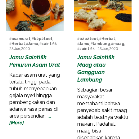
#
asamurat
, #
b2p2toot
,
#
b2p2toot
, #
Herbal
,
#
Herbal
, #
Jamu
, #
saintifik
-
#
Jamu
, #
lambung
, #
maag
,
23 Jun, 2020
#
saintifik
- 23 Jun, 2020
Jamu Saintifik
Jamu Saintifik
Penurun Asam Urat
Maag atau
Gangguan
Kadar asam urat yang
Lambung
terlalu tinggi pada
tubuh menyebabkan
Sebagian besar
gejala nyeri hingga
masyarakat
pembengkakan dan
memahami bahwa
adanya rasa panas di
penyebab sakit maag
area persendian.
...
adalah telatnya waktu
[More]
makan . Padahal,
maag bisa
disebabkan karena