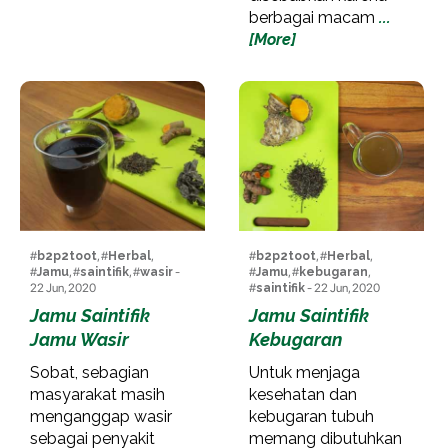
berbagai macam
...
[More]
#
b2p2toot
, #
Herbal
,
#
b2p2toot
, #
Herbal
,
#
Jamu
, #
saintifik
, #
wasir
-
#
Jamu
, #
kebugaran
,
22 Jun, 2020
#
saintifik
- 22 Jun, 2020
Jamu Saintifik
Jamu Saintifik
Jamu Wasir
Kebugaran
Sobat, sebagian
Untuk menjaga
masyarakat masih
kesehatan dan
menganggap wasir
kebugaran tubuh
sebagai penyakit
memang dibutuhkan