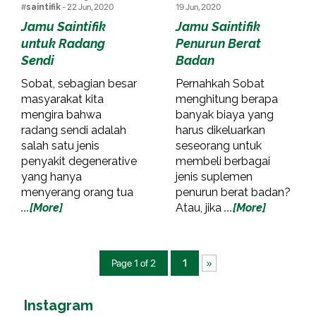
#
saintifik
- 22 Jun, 2020
19 Jun, 2020
Jamu Saintifik
Jamu Saintifik
untuk Radang
Penurun Berat
Sendi
Badan
Sobat, sebagian besar
Pernahkah Sobat
masyarakat kita
menghitung berapa
mengira bahwa
banyak biaya yang
radang sendi adalah
harus dikeluarkan
salah satu jenis
seseorang untuk
penyakit degenerative
membeli berbagai
yang hanya
jenis suplemen
menyerang orang tua
penurun berat badan?
...[More]
Atau, jika
...[More]
Page 1 of 2
1
»
Instagram