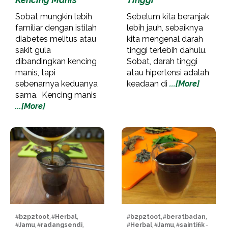
Sobat mungkin lebih
Sebelum kita beranjak
familiar dengan istilah
lebih jauh, sebaiknya
diabetes melitus atau
kita mengenal darah
sakit gula
tinggi terlebih dahulu.
dibandingkan kencing
Sobat, darah tinggi
manis, tapi
atau hipertensi adalah
sebenarnya keduanya
keadaan di
...[More]
sama. Kencing manis
...[More]
#
b2p2toot
, #
Herbal
,
#
b2p2toot
, #
beratbadan
,
#
Jamu
, #
radangsendi
,
#
Herbal
, #
Jamu
, #
saintifik
-