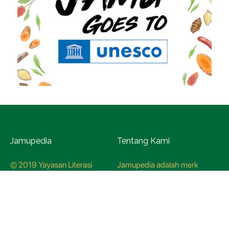
Jamupedia
Tentang Kami
© 2019 Yayasan Literasi
Jamupedia adalah merk
Husada Nusantara
terdaftar di Kementerian
Hukum dan HAM, dengan
nomer pendaftaran
CO78621