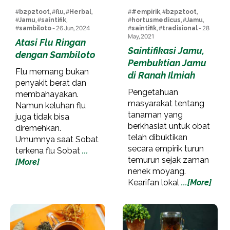
#
b2p2toot
, #
flu
, #
Herbal
,
#
#empirik
, #
b2p2toot
,
#
Jamu
, #
saintifik
,
#
hortusmedicus
, #
Jamu
,
#
sambiloto
- 26 Jun, 2024
#
saintifik
, #
tradisional
- 28
May, 2021
Atasi Flu Ringan
Saintifikasi Jamu,
dengan Sambiloto
Pembuktian Jamu
Flu memang bukan
di Ranah Ilmiah
penyakit berat dan
Pengetahuan
membahayakan.
masyarakat tentang
Namun keluhan flu
tanaman yang
juga tidak bisa
berkhasiat untuk obat
diremehkan.
telah dibuktikan
Umumnya saat Sobat
secara empirik turun
terkena flu Sobat
...
temurun sejak zaman
[More]
nenek moyang.
Kearifan lokal
...[More]