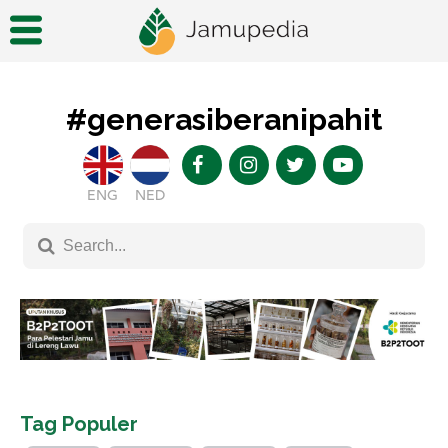
#generasiberanipahit
ENG
NED
Tag Populer