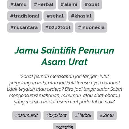
#Jamu
#Herbal
#alami
#obat
#tradisional
#sehat
#khasiat
#nusantara
#b2p2toot
#indonesia
Jamu Saintifik Penurun
Asam Urat
"Sobat pernah merasakan jari tangan, lutut,
pergelangan kaki, atau jari kaki terasa nyeri padahal
tidak terjatuh atau cedera? Bisa jadi tanpa sadar Sobat
mengonsumsi makanan, minuman, atau obat-obatan
yang memicu kadar asam urat pada tubuh naik"
asamurat
b2p2toot
Herbal
Jamu
#
#
#
#
saintifik
#