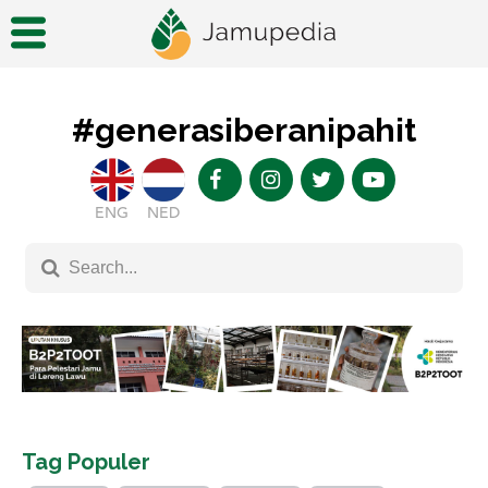
#generasiberanipahit
ENG
NED
Tag Populer