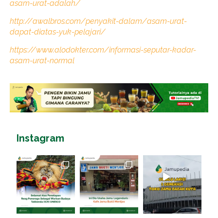
asam-urat-adalah/
http://awalbros.com/penyakit-dalam/asam-urat-
dapat-diatas-yuk-pelajari/
https://www.alodokter.com/informasi-seputar-kadar-
asam-urat-normal
Instagram