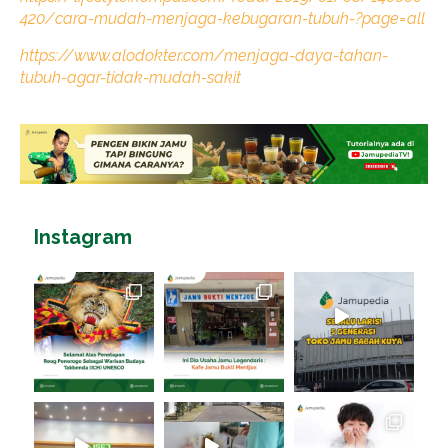
420/cara-mudah-menjaga-kebugaran-tubuh-?page=all
https://www.alodokter.com/menjaga-daya-tahan-
tubuh-agar-tidak-mudah-sakit
Instagram