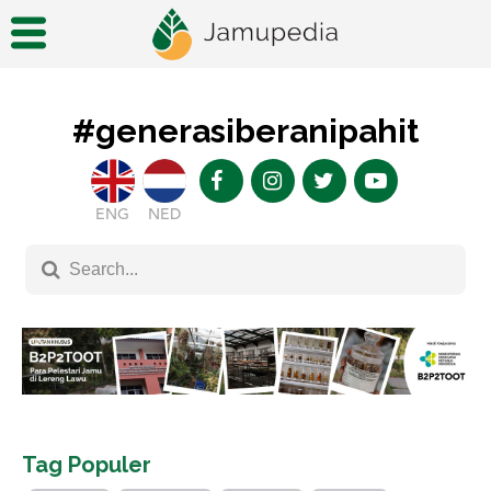
#generasiberanipahit
ENG
NED
Tag Populer