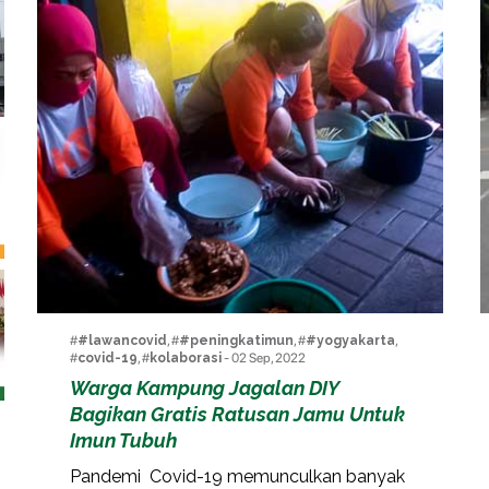
#
#lawancovid
, #
#peningkatimun
, #
#yogyakarta
,
#
covid-19
, #
kolaborasi
- 02 Sep, 2022
Warga Kampung Jagalan DIY
Bagikan Gratis Ratusan Jamu Untuk
Imun Tubuh
Pandemi Covid-19 memunculkan banyak