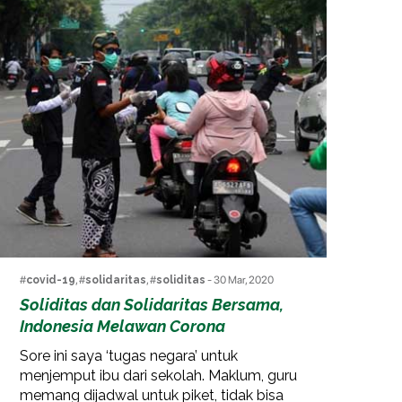
#
covid-19
, #
solidaritas
, #
soliditas
- 30 Mar, 2020
Soliditas dan Solidaritas Bersama,
Indonesia Melawan Corona
Sore ini saya ‘tugas negara’ untuk
menjemput ibu dari sekolah. Maklum, guru
memang dijadwal untuk piket, tidak bisa