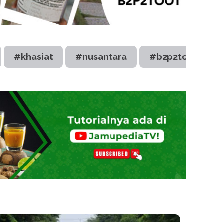
#khasiat
#nusantara
#b2p2toot