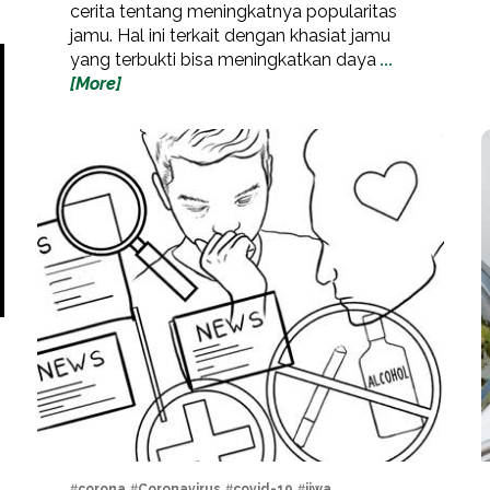
cerita tentang meningkatnya popularitas
jamu. Hal ini terkait dengan khasiat jamu
yang terbukti bisa meningkatkan daya
...
[More]
#
corona
, #
Coronavirus
, #
covid-19
, #
jiwa
,