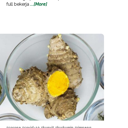
full bekerja
...[More]
#
corona
, #
covid-19
, #
kunyit
, #
kurkumin
, #
rimpang
,