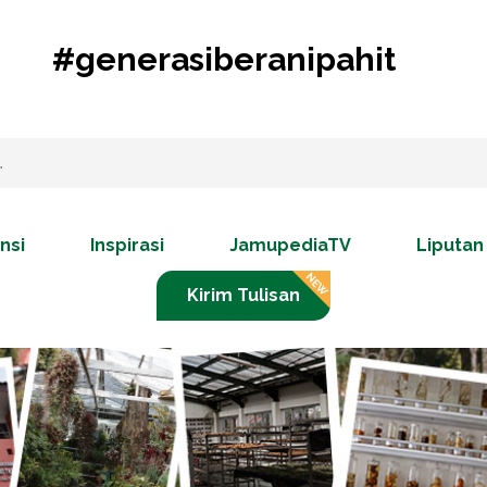
#generasiberanipahit
nsi
Inspirasi
JamupediaTV
Liputan
Kirim Tulisan