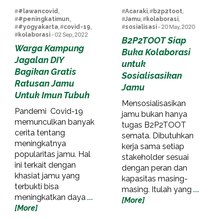
#
#lawancovid
,
#
Acaraki
, #
b2p2toot
,
#
#peningkatimun
,
#
Jamu
, #
kolaborasi
,
#
#yogyakarta
, #
covid-19
,
#
sosialisasi
- 20 May, 2020
#
kolaborasi
- 02 Sep, 2022
B2P2TOOT Siap
Warga Kampung
Buka Kolaborasi
Jagalan DIY
untuk
Bagikan Gratis
Sosialisasikan
Ratusan Jamu
Jamu
Untuk Imun Tubuh
Mensosialisasikan
Pandemi Covid-19
jamu bukan hanya
memunculkan banyak
tugas B2P2TOOT
cerita tentang
semata. Dibutuhkan
meningkatnya
kerja sama setiap
popularitas jamu. Hal
stakeholder sesuai
ini terkait dengan
dengan peran dan
khasiat jamu yang
kapasitas masing-
terbukti bisa
masing. Itulah yang
...
meningkatkan daya
...
[More]
[More]