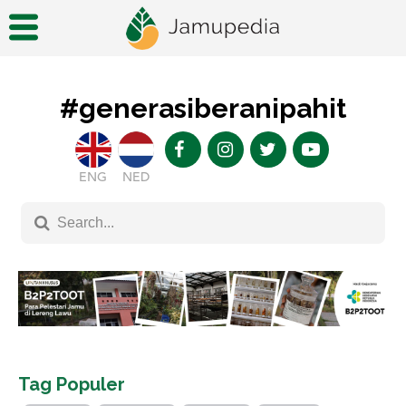
#generasiberanipahit
ENG
NED
Tag Populer