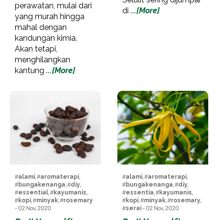
perawatan, mulai dari
di
...[More]
yang murah hingga
mahal dengan
kandungan kimia.
Akan tetapi,
menghilangkan
kantung
...[More]
#
alami
, #
aromaterapi
,
#
alami
, #
aromaterapi
,
#
bungakenanga
, #
diy
,
#
bungakenanga
, #
diy
,
#
essential
, #
kayumanis
,
#
essentia
, #
kayumanis
,
#
kopi
, #
minyak
, #
rosemary
#
kopi
, #
minyak
, #
rosemary
,
- 02 Nov, 2020
#
serai
- 02 Nov, 2020