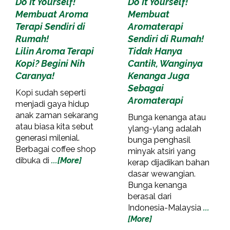
Do It Yourself!
Do It Yourself!
Membuat Aroma
Membuat
Terapi Sendiri di
Aromaterapi
Rumah!
Sendiri di Rumah!
Lilin Aroma Terapi
Tidak Hanya
Kopi? Begini Nih
Cantik, Wanginya
Caranya!
Kenanga Juga
Sebagai
Kopi sudah seperti
Aromaterapi
menjadi gaya hidup
anak zaman sekarang
Bunga kenanga atau
atau biasa kita sebut
ylang-ylang adalah
generasi milenial.
bunga penghasil
Berbagai coffee shop
minyak atsiri yang
dibuka di
...[More]
kerap dijadikan bahan
dasar wewangian.
Bunga kenanga
berasal dari
Indonesia-Malaysia
...
[More]