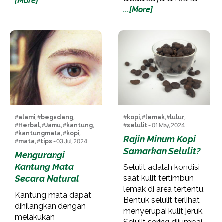
[More]
...[More]
#
alami
, #
begadang
,
#
kopi
, #
lemak
, #
lulur
,
#
Herbal
, #
Jamu
, #
kantung
,
#
selulit
- 01 May, 2024
#
kantungmata
, #
kopi
,
Rajin Minum Kopi
#
mata
, #
tips
- 03 Jul, 2024
Samarkan Selulit?
Mengurangi
Kantung Mata
Selulit adalah kondisi
Secara Natural
saat kulit tertimbun
lemak di area tertentu.
Kantung mata dapat
Bentuk selulit terlihat
dihilangkan dengan
menyerupai kulit jeruk.
melakukan
Selulit sering dijumpai