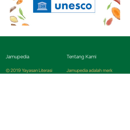
Jamupedia
Tentang Kami
© 2019 Yayasan Literasi
Jamupedia adalah merk
Husada Nusantara
terdaftar di Kementerian
Hukum dan HAM, dengan
nomer pendaftaran
CO78621
Kredo Jamupedia
Redaksi
Panduan Siber
Kebijakan Redaksi
Hubungi Kami
Metodologi Riset