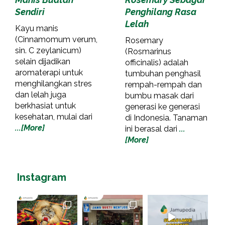
Sendiri
Penghilang Rasa
Lelah
Kayu manis
(Cinnamomum verum,
Rosemary
sin. C zeylanicum)
(Rosmarinus
selain dijadikan
officinalis) adalah
aromaterapi untuk
tumbuhan penghasil
menghilangkan stres
rempah-rempah dan
dan lelah juga
bumbu masak dari
berkhasiat untuk
generasi ke generasi
kesehatan, mulai dari
di Indonesia. Tanaman
...[More]
ini berasal dari
...
[More]
Instagram