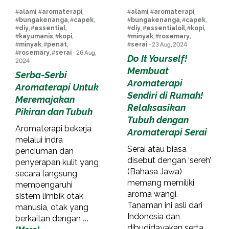
#
alami
, #
aromaterapi
,
#
alami
, #
aromaterapi
,
#
bungakenanga
, #
capek
,
#
bungakenanga
, #
capek
,
#
diy
, #
essential
,
#
diy
, #
essentialoil
, #
kopi
,
#
kayumanis
, #
kopi
,
#
minyak
, #
rosemary
,
#
minyak
, #
penat
,
#
serai
- 23 Aug, 2024
#
rosemary
, #
serai
- 26 Aug,
Do It Yourself!
2024
Membuat
Serba-Serbi
Aromaterapi
Aromaterapi Untuk
Sendiri di Rumah!
Meremajakan
Relaksasikan
Pikiran dan Tubuh
Tubuh dengan
Aromaterapi bekerja
Aromaterapi Serai
melalui indra
Serai atau biasa
penciuman dan
disebut dengan ‘sereh’
penyerapan kulit yang
(Bahasa Jawa)
secara langsung
memang memiliki
mempengaruhi
aroma wangi.
sistem limbik otak
Tanaman ini asli dari
manusia, otak yang
Indonesia dan
berkaitan dengan
...
dibudidayakan serta