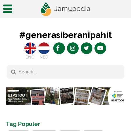
#generasiberanipahit
ENG
NED
Tag Populer