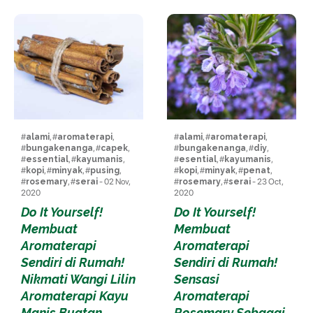
#
alami
, #
aromaterapi
,
#
alami
, #
aromaterapi
,
#
bungakenanga
, #
capek
,
#
bungakenanga
, #
diy
,
#
essential
, #
kayumanis
,
#
esential
, #
kayumanis
,
#
kopi
, #
minyak
, #
pusing
,
#
kopi
, #
minyak
, #
penat
,
#
rosemary
, #
serai
- 02 Nov,
#
rosemary
, #
serai
- 23 Oct,
2020
2020
Do It Yourself!
Do It Yourself!
Membuat
Membuat
Aromaterapi
Aromaterapi
Sendiri di Rumah!
Sendiri di Rumah!
Nikmati Wangi Lilin
Sensasi
Aromaterapi Kayu
Aromaterapi
Manis Buatan
Rosemary Sebagai