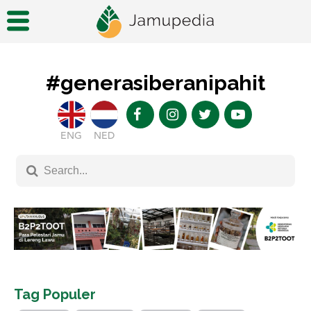
#generasiberanipahit
ENG
NED
Tag Populer