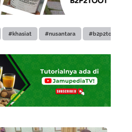
#khasiat
#nusantara
#b2p2toot