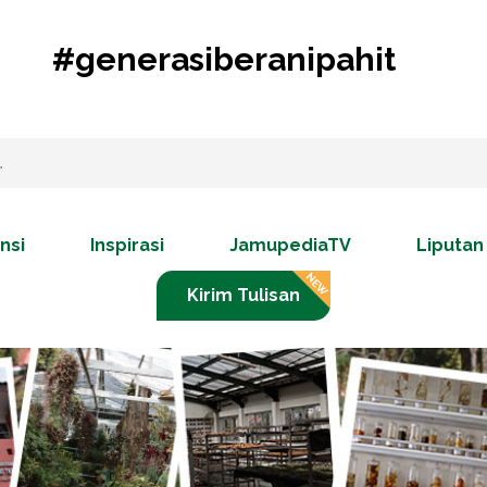
#generasiberanipahit
nsi
Inspirasi
JamupediaTV
Liputan
Kirim Tulisan