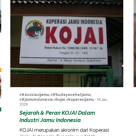
#
#asosiasijamu
, #
#budayasehatjamu
,
#
#jamuindonesia
, #
kojai
, #
koperasijamu
- 14 Jan,
2025
Sejarah & Peran KOJAI Dalam
Industri Jamu Indonesia
KOJAI merupakan akronim dari Koperasi