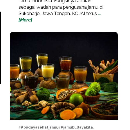
Jamu Indonesia. Fungsinya adalah
sebagai wadah para pengusaha jamu di
Sukoharjo, Jawa Tengah. KOJAI terus
...
[More]
#
#budayasehatjamu
, #
#jamubudayakita
,