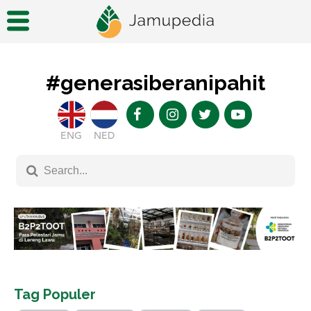
#generasiberanipahit
ENG
NED
Tag Populer