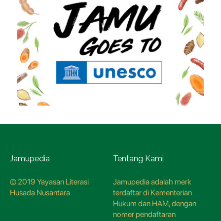
Jamupedia
Tentang Kami
© 2019 Yayasan Literasi
Jamupedia adalah merk
Husada Nusantara
terdaftar di Kementerian
Hukum dan HAM, dengan
nomer pendaftaran