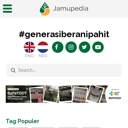
#generasiberanipahit
ENG
NED
Tag Populer