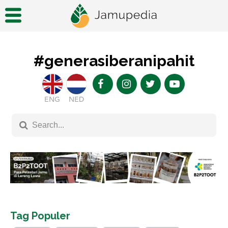
#generasiberanipahit
ENG
NED
Tag Populer