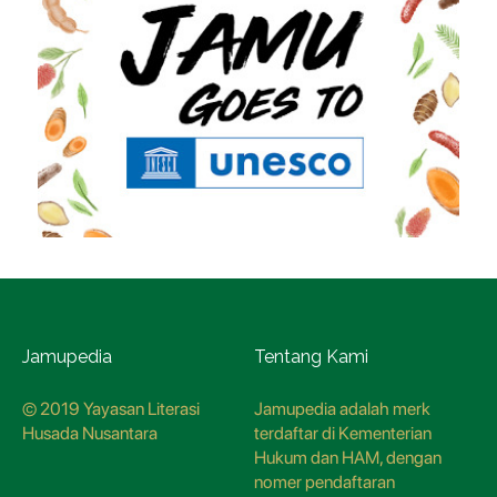
Jamupedia
Tentang Kami
© 2019 Yayasan Literasi
Jamupedia adalah merk
Husada Nusantara
terdaftar di Kementerian
Hukum dan HAM, dengan
nomer pendaftaran