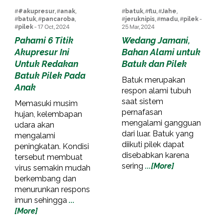
#
#akupresur
, #
anak
,
#
batuk
, #
flu
, #
Jahe
,
#
batuk
, #
pancaroba
,
#
jeruknipis
, #
madu
, #
pilek
-
#
pilek
- 17 Oct, 2024
25 Mar, 2024
Pahami 6 Titik
Wedang Jamani,
Akupresur Ini
Bahan Alami untuk
Untuk Redakan
Batuk dan Pilek
Batuk Pilek Pada
Batuk merupakan
Anak
respon alami tubuh
saat sistem
Memasuki musim
pernafasan
hujan, kelembapan
mengalami gangguan
udara akan
dari luar. Batuk yang
mengalami
diikuti pilek dapat
peningkatan. Kondisi
disebabkan karena
tersebut membuat
sering
...[More]
virus semakin mudah
berkembang dan
menurunkan respons
imun sehingga
...
[More]