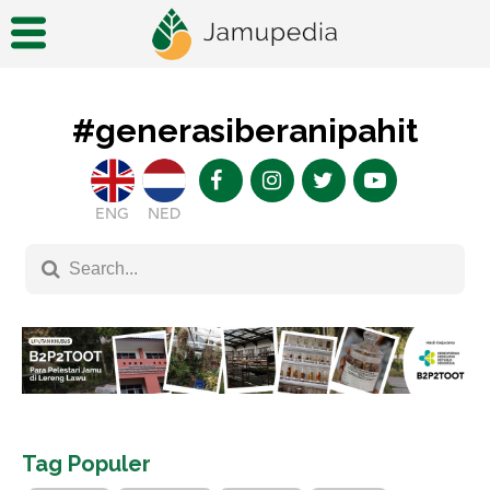
#generasiberanipahit
ENG
NED
Tag Populer