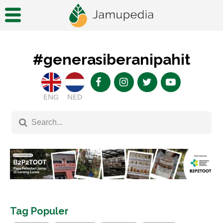
#generasiberanipahit
ENG
NED
Tag Populer