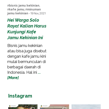
#
bisnis jamu kekinian
,
#
kafe jamu
, #
minuman
jamu kekinian
- 19 Nov, 2021
Hei Warga Solo
Raya! Kalian Harus
Kunjungi Kafe
Jamu Kekinian Ini
Bisnis jamu kekinian
atau bisa juga disebut
dengan kafe jamu kini
mulai bermunculan di
berbagai daerah di
Indonesia. Hal ini
...
[More]
Instagram