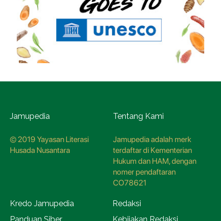
Jamupedia
Tentang Kami
© 2019 Yayasan Literasi
Jamupedia adalah merk
Husada Nusantara
terdaftar di Kementerian
Hukum dan HAM, dengan
nomer pendaftaran
CO78621
Kredo Jamupedia
Redaksi
Panduan Siber
Kebijakan Redaksi