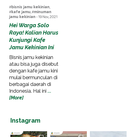
#
bisnis jamu kekinian
,
#
kafe jamu
, #
minuman
jamu kekinian
- 19 Nov, 2021
Hei Warga Solo
Raya! Kalian Harus
Kunjungi Kafe
Jamu Kekinian Ini
Bisnis jamu kekinian
atau bisa juga disebut
dengan kafe jamu kini
mulai bermunculan di
berbagai daerah di
Indonesia. Hal ini
...
[More]
Instagram