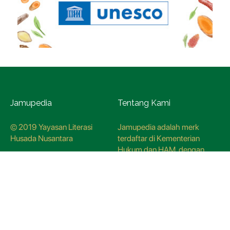
Jamupedia
Tentang Kami
© 2019 Yayasan Literasi
Jamupedia adalah merk
Husada Nusantara
terdaftar di Kementerian
Hukum dan HAM, dengan
nomer pendaftaran
CO78621
Kredo Jamupedia
Redaksi
Panduan Siber
Kebijakan Redaksi
Hubungi Kami
Metodologi Riset