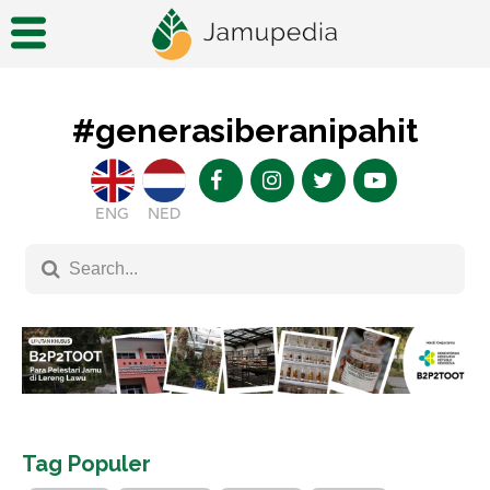
#generasiberanipahit
ENG
NED
Tag Populer