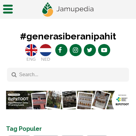
#generasiberanipahit
ENG
NED
Tag Populer