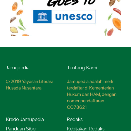
Jamupedia
Tentang Kami
© 2019 Yayasan Literasi
Jamupedia adalah merk
Husada Nusantara
terdaftar di Kementerian
Hukum dan HAM, dengan
nomer pendaftaran
CO78621
Kredo Jamupedia
Redaksi
Panduan Siber
Kebijakan Redaksi