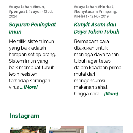
#
dayatahan
, #
imun
,
#
dayatahan
, #
Herbal
,
#
penguat
, #
sayur
- 12 Jul,
#
kunyitasam
, #
rimpang
,
2024
#
sehat
- 12 Nov, 2019
Sayuran Peningkat
Kunyit Asam dan
Imun
Daya Tahan Tubuh
Memiliki sistem imun
Bermacam cara
yang baik adalah
dilakukan untuk
harapan setiap orang.
menjaga daya tahan
Sistem imun yang
tubuh agar tetap
baik membuat tubuh
dalam keadaan prima,
lebih resisten
mulai dari
terhadap serangan
mengonsumsi
virus
...[More]
makanan sehat
hingga cara
...[More]
Instagram