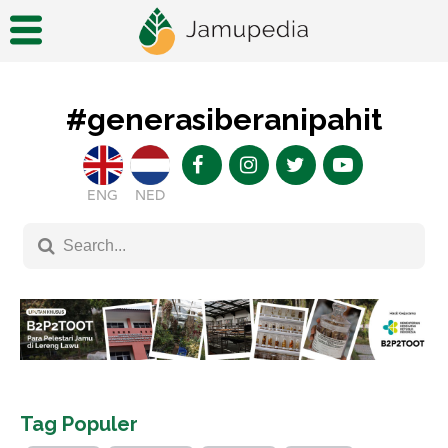
#generasiberanipahit
ENG
NED
Tag Populer