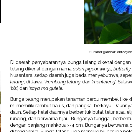
Sumber gambar: entecyclo
Di daerah penyebarannya, bunga telang dikenal dengan
telang dikenal dengan nama
asian pigeonwings, butterfly
Nusantara, setiap daerah juga beda menyebutnya, seper
telang’;
di Jawa: ‘
kembang telang’
dan
‘menteleng’;
Sulawe
‘bisi’,
dan
‘saya ma gulele’.
Bunga telang merupakan tanaman perdu membelit ke ki
m, memiliki rambut halus, dan pangkal berkayu. Daunn
daun. Setiap helai daunnya berbentuk bulat telur atau el
runcing, dan berwarna hijau. Bunganya tunggal, berbentu
dengan panjang mahkota 3-4 cm. Bunganya berwarna cant
di tengahnya. Bunga telang juga memiliki biji berupa polon