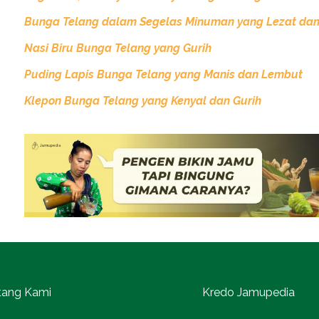
Bunga Telang dalam Segelas Minuman yang Lezat dan
Nasi Biru Bunga Telang yang Gurih
Puding Lapis Bunga Telang yang Manis dan Lembut
Klepon Bunga Telang yang Kenyal dan Gurih
tang Kami
Kredo Jamupedia