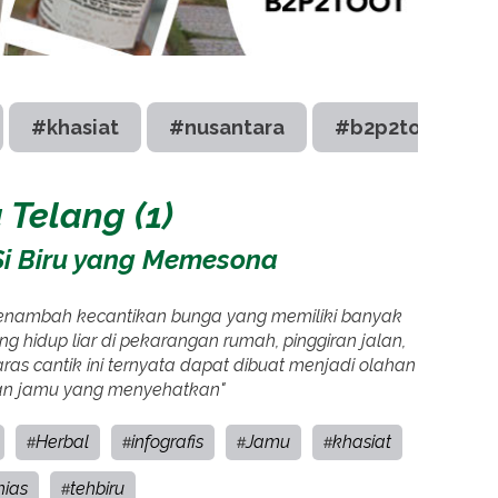
#khasiat
#nusantara
#b2p2toot
 Telang (1)
i Biru yang Memesona
menambah kecantikan bunga yang memiliki banyak
g hidup liar di pekarangan rumah, pinggiran jalan,
as cantik ini ternyata dapat dibuat menjadi olahan
an jamu yang menyehatkan"
Herbal
infografis
Jamu
khasiat
#
#
#
#
ias
tehbiru
#