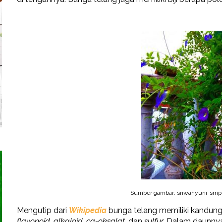
Sumber gambar: sriwahyuni-smpn
Mengutip dari
Wikipedia
bunga telang memiliki kandung
flavonoid, alkaloid, ca-oksalat,
dan
sulfur.
Dalam daunnya