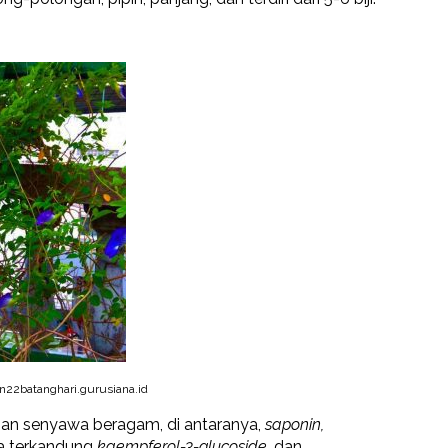
22batanghari.gurusiana.id
an senyawa beragam, di antaranya,
saponin,
 terkandung
kaempferol-3-glucoside
, dan