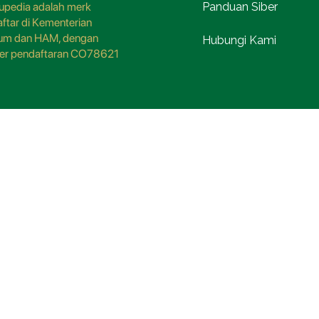
pedia adalah merk
Panduan Siber
aftar di Kementerian
um dan HAM, dengan
Hubungi Kami
er pendaftaran CO78621