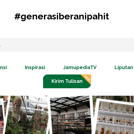
#generasiberanipahit
nsi
Inspirasi
JamupediaTV
Liputan
Kirim Tulisan