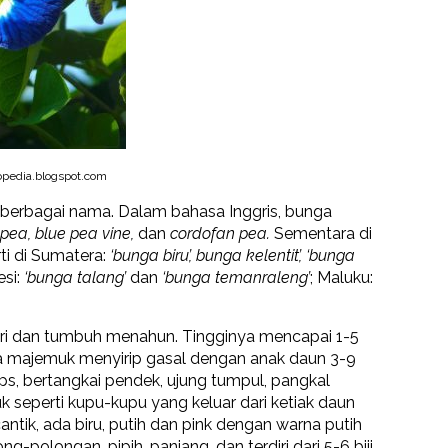
pedia.blogspot.com
 berbagai nama. Dalam bahasa Inggris, bunga
 pea, blue pea vine,
dan
cordofan pea.
Sementara di
ti di Sumatera:
‘bunga biru’, bunga kelentit’, ‘bunga
si:
‘bunga talang’
dan
‘bunga temanraleng’
; Maluku:
ri dan tumbuh menahun. Tingginya mencapai 1-5
ya majemuk menyirip gasal dengan anak daun 3-9
ips, bertangkai pendek, ujung tumpul, pangkal
k seperti kupu-kupu yang keluar dari ketiak daun
ik, ada biru, putih dan pink dengan warna putih
g-polongan, pipih, panjang, dan terdiri dari 5-6 biji.