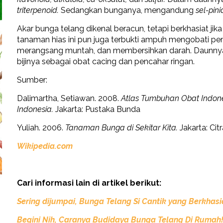
triterpenoid.
Sedangkan bunganya, mengandung
sel-pini
Akar bunga telang dikenal beracun, tetapi berkhasiat j
tanaman hias ini pun juga terbukti ampuh mengobati p
merangsang muntah, dan membersihkan darah. Daunnya
bijinya sebagai obat cacing dan pencahar ringan.
Sumber:
Dalimartha, Setiawan. 2008.
Atlas Tumbuhan Obat Indon
Indonesia.
Jakarta: Pustaka Bunda
Yuliah. 2006.
Tanaman Bunga di Sekitar Kita.
Jakarta: Cit
Wikipedia.com
Cari informasi lain di artikel berikut:
Sering dijumpai, Bunga Telang Si Cantik yang Berkhas
Begini
Nih,
Caranya Budidaya Bunga Telang Di Rumah