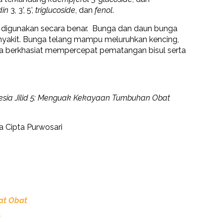
din
3, 3’, 5’,
triglucoside
, dan
fenol
.
ika digunakan secara benar. Bunga dan daun bunga
enyakit. Bunga telang mampu meluruhkan kencing,
 berkhasiat mempercepat pematangan bisul serta
esia Jilid 5: Menguak Kekayaan Tumbuhan Obat
ra Cipta Purwosari
iat Obat
!