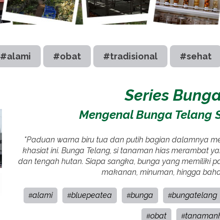
#alami
#obat
#tradisional
#sehat
Series Bunga
Mengenal Bunga Telang S
"Paduan warna biru tua dan putih bagian dalamnya 
khasiat ini. Bunga Telang, si tanaman hias merambat yan
dan tengah hutan. Siapa sangka, bunga yang memiliki par
makanan, minuman, hingga bah
alami
bluepeatea
bunga
bungatelang
#
#
#
#
obat
tanamanh
#
#