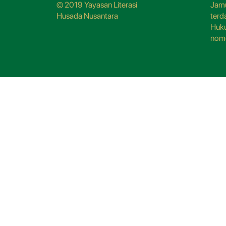
© 2019 Yayasan Literasi
Jamu
Husada Nusantara
terd
Huk
nom