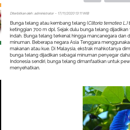
Diterbitkan oleh :
administrator
- 17/11/2020 13:11 WIB
Bunga telang atau kembang telang (
Clitoria ternatea L.)
ketinggian 700 m dpl. Sejak dulu bunga telang dijadika
indah. Bunga telang terkenal hingga mancanegara dan
minuman. Beberapa negara Asia Tenggara menggunaka
makanan atau kue. Di Malaysia, ekstrak mahkotanya dim
bunga telang dijadikan sebagai minuman penyegar dahag
Indonesia sendiri, bunga telang dimanfaatkan untuk p
menyehatkan.