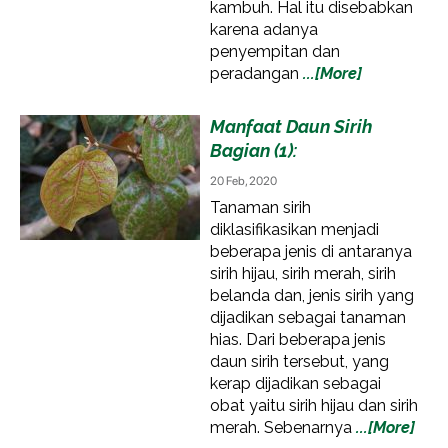
kambuh. Hal itu disebabkan
karena adanya
penyempitan dan
peradangan
...[More]
Manfaat Daun Sirih
Bagian (1):
20 Feb, 2020
Tanaman sirih
diklasifikasikan menjadi
beberapa jenis di antaranya
sirih hijau, sirih merah, sirih
belanda dan, jenis sirih yang
dijadikan sebagai tanaman
hias. Dari beberapa jenis
daun sirih tersebut, yang
kerap dijadikan sebagai
obat yaitu sirih hijau dan sirih
merah. Sebenarnya
...[More]