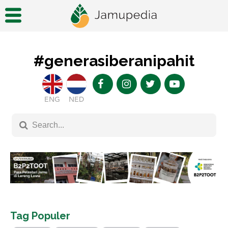
#generasiberanipahit
ENG
NED
Tag Populer