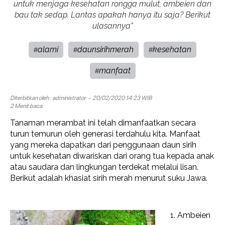
untuk menjaga kesehatan rongga mulut, ambeien dan
bau tak sedap. Lantas apakah hanya itu saja? Berikut
ulasannya"
alami
daunsirihmerah
kesehatan
#
#
#
manfaat
#
Diterbitkan oleh :
administrator
- 20/02/2020 14:23 WIB
2 Menit baca.
Tanaman merambat ini telah dimanfaatkan secara
turun temurun oleh generasi terdahulu kita. Manfaat
yang mereka dapatkan dari penggunaan daun sirih
untuk kesehatan diwariskan dari orang tua kepada anak
atau saudara dan lingkungan terdekat melalui lisan.
Berikut adalah khasiat sirih merah menurut suku Jawa.
1. Ambeien