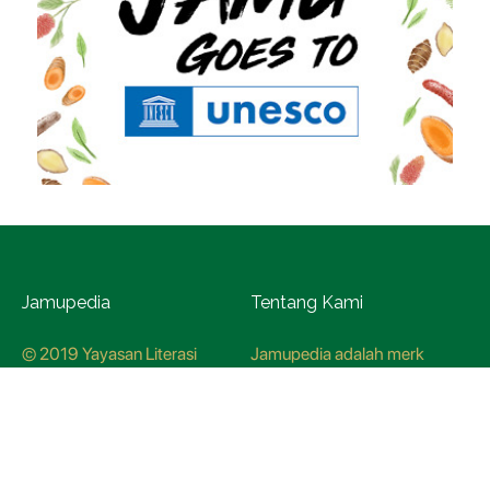
Jamupedia
Tentang Kami
© 2019 Yayasan Literasi
Jamupedia adalah merk
Husada Nusantara
terdaftar di Kementerian
Hukum dan HAM, dengan
nomer pendaftaran
CO78621