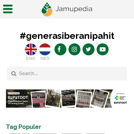
#generasiberanipahit
ENG
NED
Tag Populer