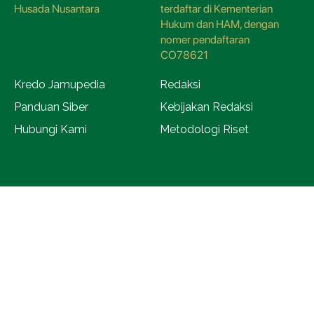
Husada Nusantara
terdaftar di Kementerian
Hukum dan HAM, dengan
nomer pendaftaran
CO78621
Kredo Jamupedia
Redaksi
Panduan Siber
Kebijakan Redaksi
Hubungi Kami
Metodologi Riset