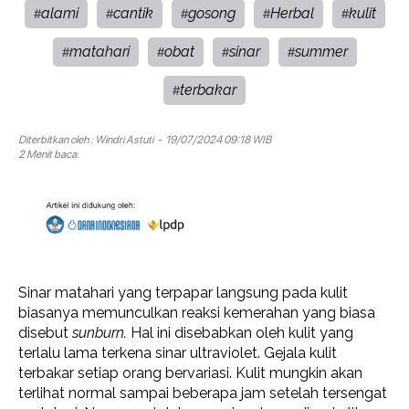
alami
cantik
gosong
Herbal
kulit
#
#
#
#
#
matahari
obat
sinar
summer
#
#
#
#
terbakar
#
Diterbitkan oleh :
Windri Astuti
- 19/07/2024 09:18 WIB
2 Menit baca.
Sinar matahari yang terpapar langsung pada kulit
biasanya memunculkan reaksi kemerahan yang biasa
disebut
sunburn.
Hal ini disebabkan oleh kulit yang
terlalu lama terkena sinar ultraviolet. Gejala kulit
terbakar setiap orang bervariasi. Kulit mungkin akan
terlihat normal sampai beberapa jam setelah tersengat