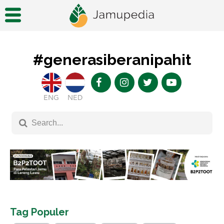
#generasiberanipahit
ENG
NED
Tag Populer