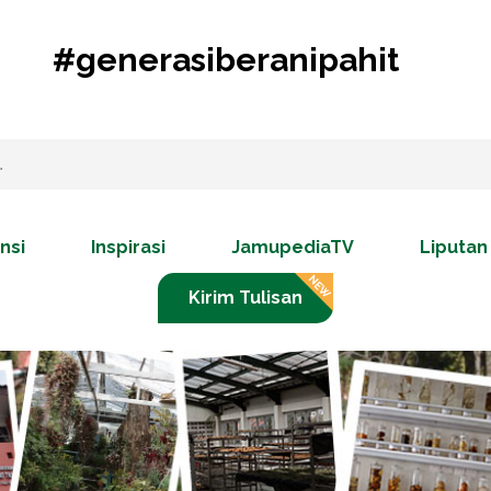
#generasiberanipahit
nsi
Inspirasi
JamupediaTV
Liputan
Kirim Tulisan