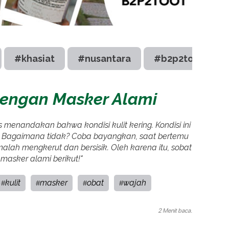
#khasiat
#nusantara
#b2p2toot
dengan Masker Alami
as menandakan bahwa kondisi kulit kering. Kondisi ini
i. Bagaimana tidak? Coba bayangkan, saat bertemu
alah mengkerut dan bersisik. Oleh karena itu, sobat
asker alami berikut!"
kulit
masker
obat
wajah
#
#
#
#
2 Menit baca.