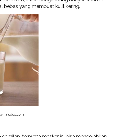
l bebas yang membuat kulit kering.
w.halodoc.com
camilan, ternyata masker ini bisa mencerahkan