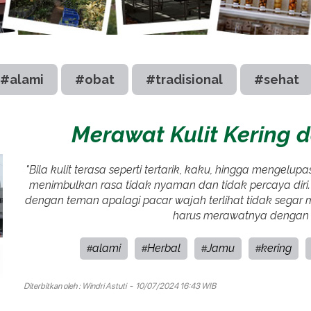
#alami
#obat
#tradisional
#sehat
Merawat Kulit Kering 
"Bila kulit terasa seperti tertarik, kaku, hingga mengelup
menimbulkan rasa tidak nyaman dan tidak percaya dir
dengan teman apalagi pacar wajah terlihat tidak segar m
harus merawatnya dengan m
alami
Herbal
Jamu
kering
#
#
#
#
Diterbitkan oleh :
Windri Astuti
- 10/07/2024 16:43 WIB