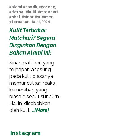
#
alami
, #
cantik
, #
gosong
,
#
Herbal
, #
kulit
, #
matahari
,
#
obat
, #
sinar
, #
summer
,
#
terbakar
- 19 Jul, 2024
Kulit Terbakar
Matahari? Segera
Dinginkan Dengan
Bahan Alami ini!
Sinar matahari yang
terpapar langsung
pada kulit biasanya
memunculkan reaksi
kemerahan yang
biasa disebut sunburn.
Hal ini disebabkan
oleh kulit
...[More]
Instagram