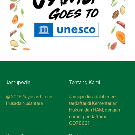
Jamupedia
Tentang Kami
© 2019 Yayasan Literasi
Jamupedia adalah merk
Husada Nusantara
terdaftar di Kementerian
Hukum dan HAM, dengan
nomer pendaftaran
CO78621