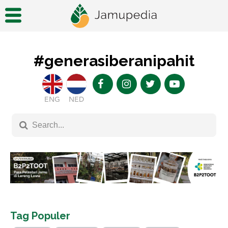
#generasiberanipahit
ENG
NED
Tag Populer