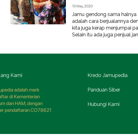
10 May, 2020
Jamu gendong sama halnya 
adalah cara berjualannya den
kita juga kerap menjumpai pa
Selain itu ada juga penjual j
tang Kami
Kredo Jamupedia
pedia adalah merk
Panduan Siber
aftar di Kementerian
um dan HAM, dengan
Hubungi Kami
er pendaftaran CO78621