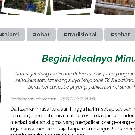
#alami
#obat
#tradisional
#sehat
Begini Idealnya Mi
"Jamu gendong terdiri dari delapan jenis jamu yang 
sekaligus satu lambang surya Majapahit Tri Wilwatikta. 
beras kencur, cabe puyang, pahitan, kunci suruh
Diterbitkan oleh :
administrator
- 10/05/2020 17:04 WIB
Dari zaman masa kerajaan hingga hari ini setiap lapis
semuanya memahami arti atau filosofi dari jamu gendong 
menjadi sebuah stigma yang menjadikan orang-orang 
juga hanya mencicipi saja tanpa membangun
habit
meng