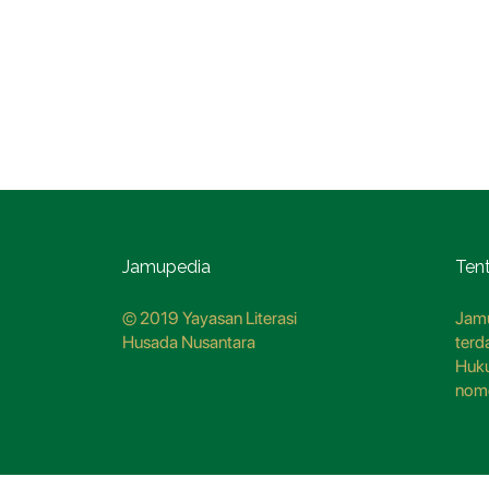
Jamupedia
Ten
© 2019 Yayasan Literasi
Jamu
Husada Nusantara
terd
Huk
nom