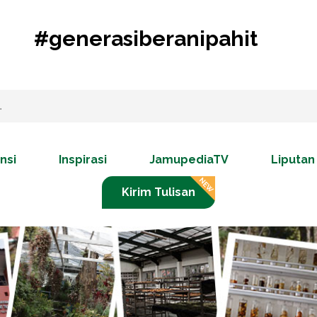
#generasiberanipahit
nsi
Inspirasi
JamupediaTV
Liputan
Kirim Tulisan