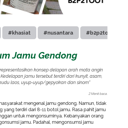
#khasiat
#nusantara
#b2p2toot
num Jamu Gendong
merepresentasikan konsep delapan arah mata angin
Kedelapan jamu tersebut terdiri dari kunyit, asam,
, kudu laos, uyup-uyup/gepyokan dan sinom"
2 Menit baca.
an masyarakat mengenal jamu gendong. Namun, tidak
yang terdiri dari 8-11 botol jamu. Rasa pahit jamu
enggan untuk mengonsuminya. Kebanyakan orang
onsumsi jamu. Padahal, mengonsumsi jamu