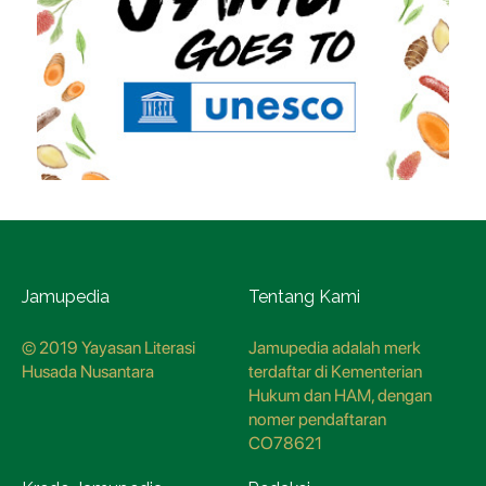
Jamupedia
Tentang Kami
© 2019 Yayasan Literasi
Jamupedia adalah merk
Husada Nusantara
terdaftar di Kementerian
Hukum dan HAM, dengan
nomer pendaftaran
CO78621