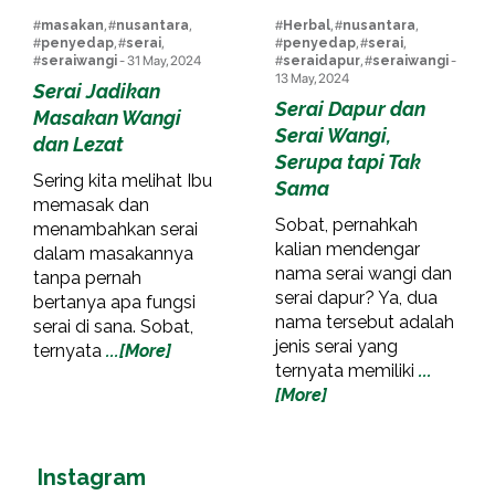
#
masakan
, #
nusantara
,
#
Herbal
, #
nusantara
,
#
penyedap
, #
serai
,
#
penyedap
, #
serai
,
#
seraiwangi
- 31 May, 2024
#
seraidapur
, #
seraiwangi
-
13 May, 2024
Serai Jadikan
Serai Dapur dan
Masakan Wangi
Serai Wangi,
dan Lezat
Serupa tapi Tak
Sering kita melihat Ibu
Sama
memasak dan
Sobat, pernahkah
menambahkan serai
kalian mendengar
dalam masakannya
nama serai wangi dan
tanpa pernah
serai dapur? Ya, dua
bertanya apa fungsi
nama tersebut adalah
serai di sana. Sobat,
jenis serai yang
ternyata
...[More]
ternyata memiliki
...
[More]
Instagram