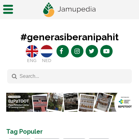
#generasiberanipahit
ENG
NED
Tag Populer