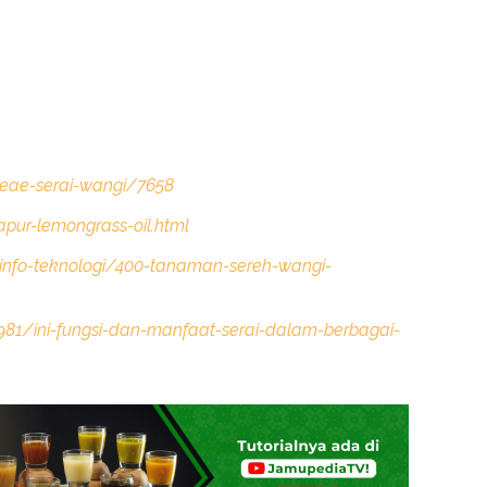
aceae-serai-wangi/7658
apur-lemongrass-oil.html
5-info-teknologi/400-tanaman-sereh-wangi-
9981/ini-fungsi-dan-manfaat-serai-dalam-berbagai-