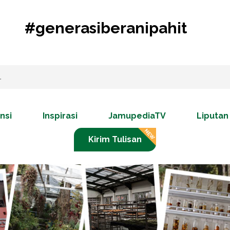
#generasiberanipahit
nsi
Inspirasi
JamupediaTV
Liputan
Kirim Tulisan