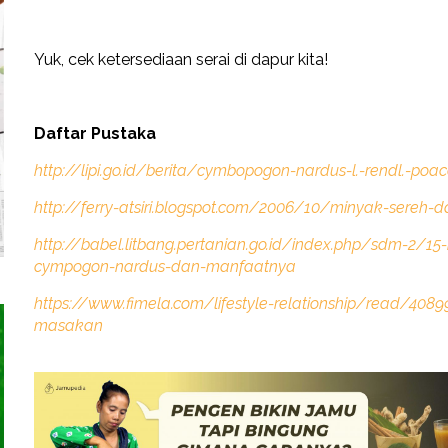
Yuk, cek ketersediaan serai di dapur kita!
Daftar Pustaka
http://lipi.go.id/berita/cymbopogon-nardus-l.-rendl.-po
http://ferry-atsiri.blogspot.com/2006/10/minyak-sereh-d
http://babel.litbang.pertanian.go.id/index.php/sdm-2/1
cympogon-nardus-dan-manfaatnya
https://www.fimela.com/lifestyle-relationship/read/408
masakan