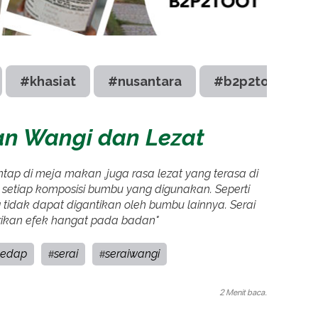
#khasiat
#nusantara
#b2p2toot
an Wangi dan Lezat
ap di meja makan ,juga rasa lezat yang terasa di
 setiap komposisi bumbu yang digunakan. Seperti
 tidak dapat digantikan oleh bumbu lainnya. Serai
ikan efek hangat pada badan"
yedap
serai
seraiwangi
#
#
2 Menit baca.