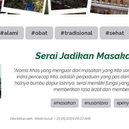
#alami
#obat
#tradisional
#sehat
Serai Jadikan Masak
"Aroma khas yang menguar dari masakan yang kita sant
indra pencecap kita, adalah perpaduan yang pas dari
halnya bumbu dapur lainnya, serai memiliki fungsi yang
memberikan rasa lezat dan member
masakan
nusantara
pen
#
#
#
Diterbitkan oleh :
Windri Astuti
- 31/05/2024 09:20 WIB