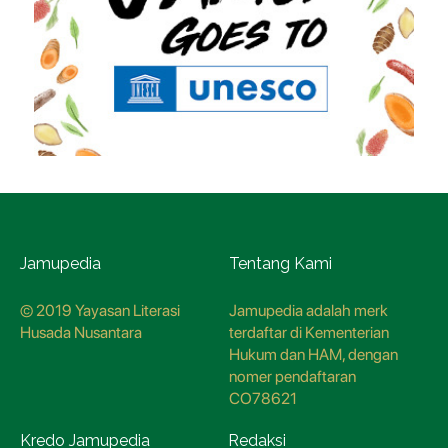
Jamupedia
Tentang Kami
© 2019 Yayasan Literasi
Jamupedia adalah merk
Husada Nusantara
terdaftar di Kementerian
Hukum dan HAM, dengan
nomer pendaftaran
CO78621
Kredo Jamupedia
Redaksi