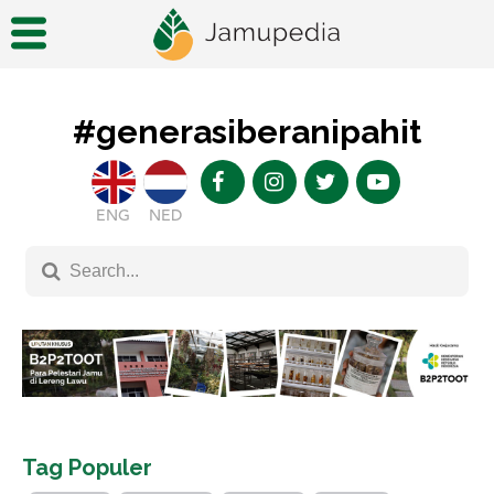
#generasiberanipahit
ENG
NED
Tag Populer