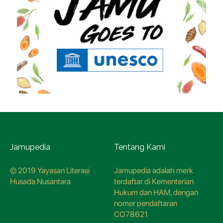
Jamupedia
Tentang Kami
© 2019 Yayasan Literasi
Jamupedia adalah merk
Husada Nusantara
terdaftar di Kementerian
Hukum dan HAM, dengan
nomer pendaftaran
CO78621