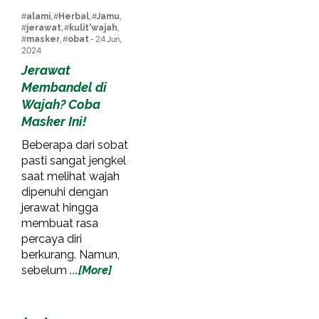
#
alami
, #
Herbal
, #
Jamu
,
#
jerawat
, #
kulit'wajah
,
#
masker
, #
obat
- 24 Jun,
2024
Jerawat
Membandel di
Wajah? Coba
Masker Ini!
Beberapa dari sobat
pasti sangat jengkel
saat melihat wajah
dipenuhi dengan
jerawat hingga
membuat rasa
percaya diri
berkurang. Namun,
sebelum
...[More]