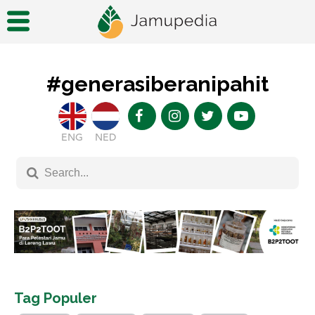
#generasiberanipahit
ENG
NED
Tag Populer