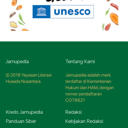
Jamupedia
Tentang Kami
© 2019 Yayasan Literasi
Jamupedia adalah merk
Husada Nusantara
terdaftar di Kementerian
Hukum dan HAM, dengan
nomer pendaftaran
CO78621
Kredo Jamupedia
Redaksi
Panduan Siber
Kebijakan Redaksi