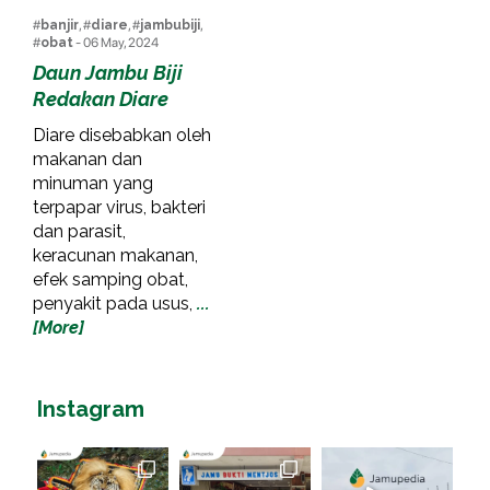
#
banjir
, #
diare
, #
jambubiji
,
#
obat
- 06 May, 2024
Daun Jambu Biji
Redakan Diare
Diare disebabkan oleh
makanan dan
minuman yang
terpapar virus, bakteri
dan parasit,
keracunan makanan,
efek samping obat,
penyakit pada usus,
...
[More]
Instagram