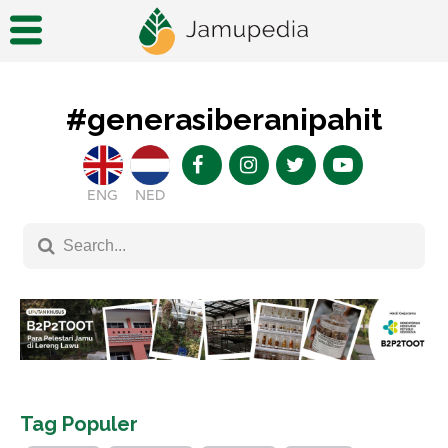
#generasiberanipahit
ENG
NED
Tag Populer