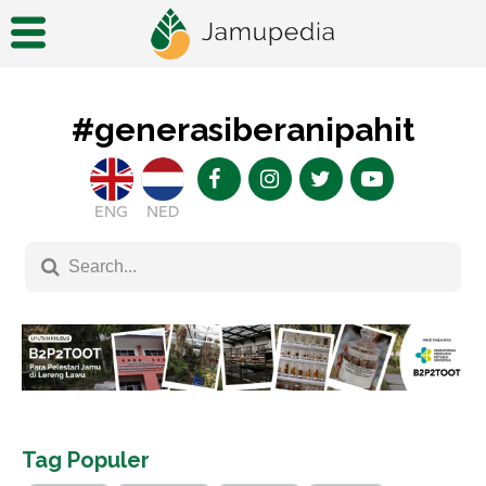
#generasiberanipahit
ENG
NED
Tag Populer