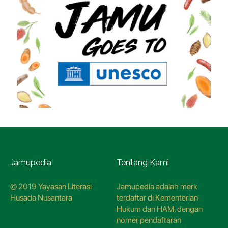
Jamupedia
Tentang Kami
© 2019 Yayasan Literasi
Jamupedia adalah merk
Husada Nusantara
terdaftar di Kementerian
Hukum dan HAM, dengan
nomer pendaftaran