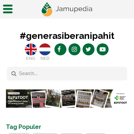
#generasiberanipahit
ENG
NED
Tag Populer