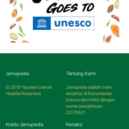
Jamupedia
Tentang Kami
© 2019 Yayasan Literasi
Jamupedia adalah merk
Husada Nusantara
terdaftar di Kementerian
Hukum dan HAM, dengan
nomer pendaftaran
CO78621
Kredo Jamupedia
Redaksi