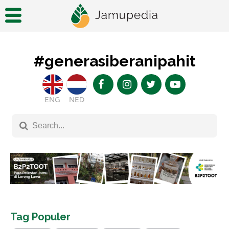
#generasiberanipahit
ENG
NED
Tag Populer