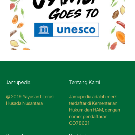
Jamupedia
Tentang Kami
© 2019 Yayasan Literasi
Jamupedia adalah merk
Husada Nusantara
terdaftar di Kementerian
Hukum dan HAM, dengan
nomer pendaftaran
CO78621