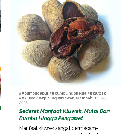
#
#bumbudapur
, #
#bumbuindonesia
, #
#kluwak
,
#
#kluwek
, #
#picung
, #
#rawon
, #
rempah
- 03 Jan,
2025
Sederet Manfaat Kluwek, Mulai Dari
Bumbu Hingga Pengawet
Manfaat kluwek sangat bermacam-