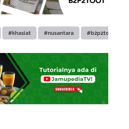
#khasiat
#nusantara
#b2p2toot