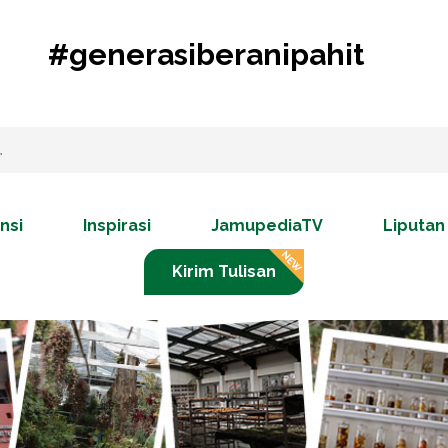
#generasiberanipahit
nsi
Inspirasi
JamupediaTV
Liputan
Kirim Tulisan