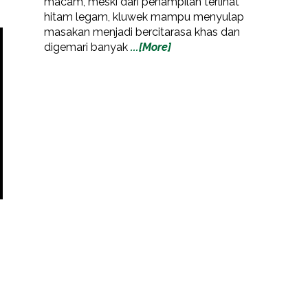
macam, meski dari penampilan terlihat
hitam legam, kluwek mampu menyulap
masakan menjadi bercitarasa khas dan
digemari banyak
...[More]