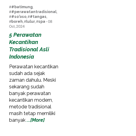
#
#batimung
,
#
#perawatantradisional
,
#
#so'oso
, #
#tangas
,
#
boreh
, #
lulur
, #
spa
- 08
Oct, 2024
5 Perawatan
Kecantikan
Tradisional Asli
Indonesia
Perawatan kecantikan
sudah ada sejak
zaman dahulu. Meski
sekarang sudah
banyak perawatan
kecantikan modern,
metode tradisional
masih tetap memiliki
banyak
...[More]