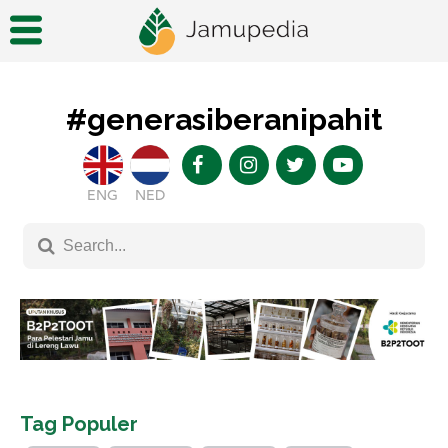
#generasiberanipahit
ENG
NED
Tag Populer