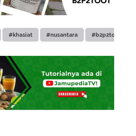
#khasiat
#nusantara
#b2p2toot