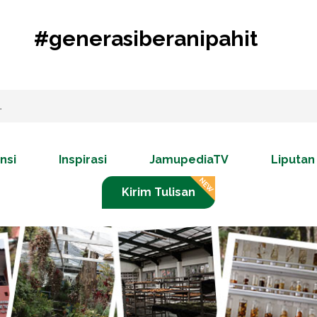
#generasiberanipahit
nsi
Inspirasi
JamupediaTV
Liputan
Kirim Tulisan