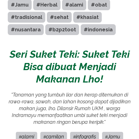
#Jamu
#Herbal
#alami
#obat
#tradisional
#sehat
#khasiat
#nusantara
#b2p2toot
#indonesia
Seri Suket Teki: Suket Teki
Bisa dibuat Menjadi
Makanan Lho!
"Tanaman yang tumbuh liar dan kerap ditemukan di
rawa-rawa, sawah, dan lahan kosong dapat dijadikan
makan juga, lho. Dilansir Rumah UKM , warga
Indramayu memanfaatkan umbi suket teki menjadi
makanan ringan berupa keripik."
alami
camilan
infografis
Jamu
#
#
#
#