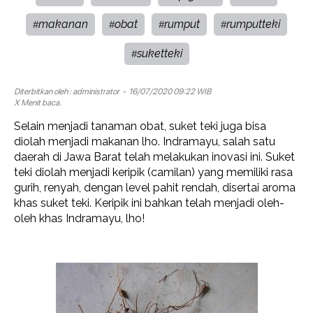
makanan
obat
rumput
rumputteki
#
#
#
#
suketteki
#
Diterbitkan oleh :
administrator
- 16/07/2020 09:22 WIB
X Menit baca.
Selain menjadi tanaman obat, suket teki juga bisa
diolah menjadi makanan lho. Indramayu, salah satu
daerah di Jawa Barat telah melakukan inovasi ini. Suket
teki diolah menjadi keripik (camilan) yang memiliki rasa
gurih, renyah, dengan level pahit rendah, disertai aroma
khas suket teki. Keripik ini bahkan telah menjadi oleh-
oleh khas Indramayu, lho!