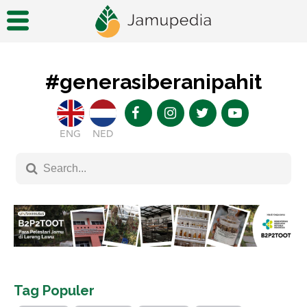
#generasiberanipahit
ENG
NED
Tag Populer