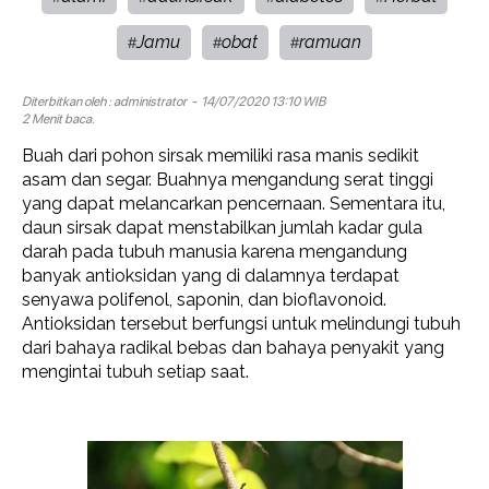
Jamu
obat
ramuan
#
#
#
Diterbitkan oleh :
administrator
- 14/07/2020 13:10 WIB
2 Menit baca.
Buah dari pohon sirsak memiliki rasa manis sedikit
asam dan segar. Buahnya mengandung serat tinggi
yang dapat melancarkan pencernaan. Sementara itu,
daun sirsak dapat menstabilkan jumlah kadar gula
darah pada tubuh manusia karena mengandung
banyak antioksidan yang di dalamnya terdapat
senyawa polifenol, saponin, dan bioflavonoid.
Antioksidan tersebut berfungsi untuk melindungi tubuh
dari bahaya radikal bebas dan bahaya penyakit yang
mengintai tubuh setiap saat.