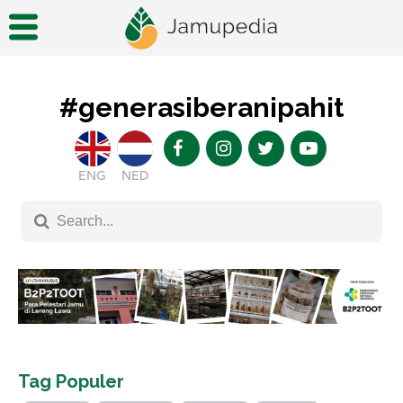
#generasiberanipahit
ENG
NED
Tag Populer