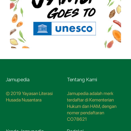
Jamupedia
Tentang Kami
© 2019 Yayasan Literasi
Jamupedia adalah merk
Husada Nusantara
terdaftar di Kementerian
Hukum dan HAM, dengan
nomer pendaftaran
CO78621