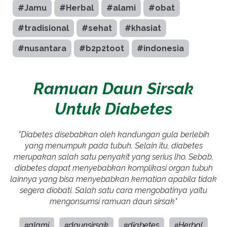
#Jamu
#Herbal
#alami
#obat
#tradisional
#sehat
#khasiat
#nusantara
#b2p2toot
#indonesia
Ramuan Daun Sirsak
Untuk Diabetes
"Diabetes disebabkan oleh kandungan gula berlebih
yang menumpuk pada tubuh. Selain itu, diabetes
merupakan salah satu penyakit yang serius lho. Sebab,
diabetes dapat menyebabkan komplikasi organ tubuh
lainnya yang bisa menyebabkan kematian apabila tidak
segera diobati. Salah satu cara mengobatinya yaitu
mengonsumsi ramuan daun sirsak"
alami
daunsirsak
diabetes
Herbal
#
#
#
#