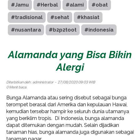
#Jamu
#Herbal
#alami
#obat
#tradisional
#sehat
#khasiat
#nusantara
#b2p2toot
#indonesia
Alamanda yang Bisa Bikin
Alergi
Diterbitkan oleh :
administrator
- 27/08/2020 09:03 WIB
0 Menit baca.
Bunga Alamanda atau sering disebut sebagai bunga
terompet berasal dari Amerika dan kepulauan Hawai,
kemudian tersebar hampir ke seluruh dunia utamanya
yang beriklim tropis. Di Indonesia, bunga alamanda
dapat ditemukan dengan mudah. Selain dijadikan
tanaman hias, bunga alamanda juga digunakan sebagai
tanaman pagar.