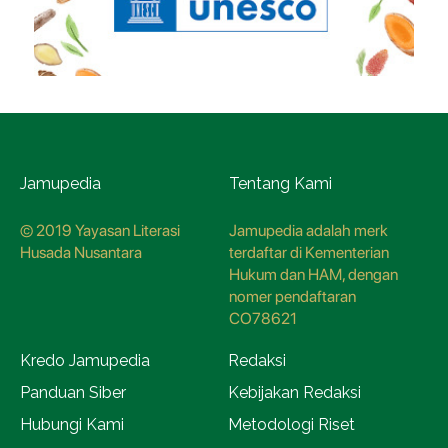
Jamupedia
Tentang Kami
© 2019 Yayasan Literasi
Jamupedia adalah merk
Husada Nusantara
terdaftar di Kementerian
Hukum dan HAM, dengan
nomer pendaftaran
CO78621
Kredo Jamupedia
Redaksi
Panduan Siber
Kebijakan Redaksi
Hubungi Kami
Metodologi Riset