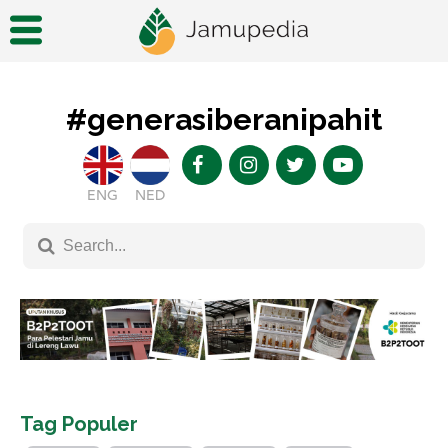
#generasiberanipahit
ENG
NED
Tag Populer