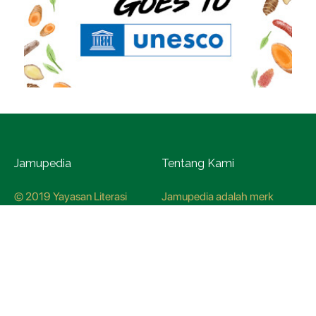
Jamupedia
Tentang Kami
© 2019 Yayasan Literasi
Jamupedia adalah merk
Husada Nusantara
terdaftar di Kementerian
Hukum dan HAM, dengan
nomer pendaftaran
CO78621
Kredo Jamupedia
Redaksi
Panduan Siber
Kebijakan Redaksi