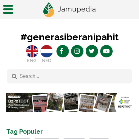
#generasiberanipahit
ENG
NED
Tag Populer