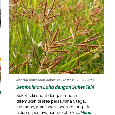
#
herba
, #
lukabaru
, #
obat
, #
suketteki
- 25 Jun, 2020
Sembuhkan Luka dengan Suket Teki
Suket teki dapat dengan mudah
ditemukan di area persawahan, tegal,
lapangan, atau lahan-lahan kosong. Jika
hidup di persawahan, suket teki
...[More]