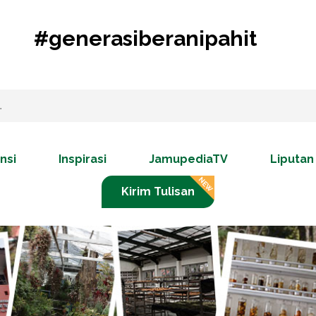
#generasiberanipahit
nsi
Inspirasi
JamupediaTV
Liputan
Kirim Tulisan