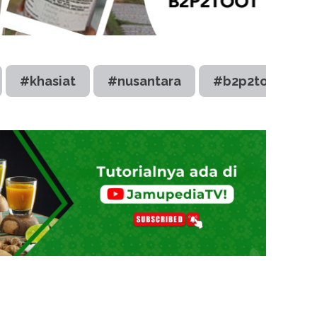
#khasiat
#nusantara
#b2p2toot