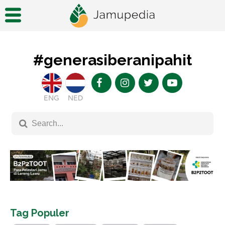
#generasiberanipahit
ENG
NED
Tag Populer