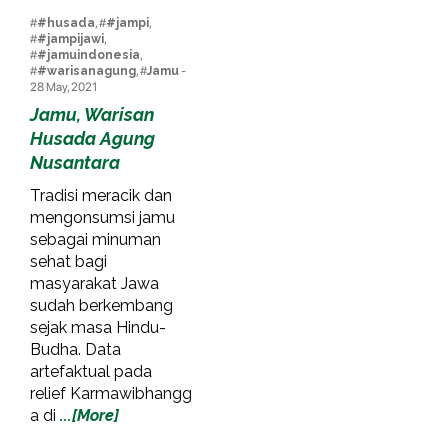
#
#husada
, #
#jampi
,
#
#jampijawi
,
#
#jamuindonesia
,
#
#warisanagung
, #
Jamu
-
28 May, 2021
Jamu, Warisan
Husada Agung
Nusantara
Tradisi meracik dan
mengonsumsi jamu
sebagai minuman
sehat bagi
masyarakat Jawa
sudah berkembang
sejak masa Hindu-
Budha. Data
artefaktual pada
relief Karmawibhangg
a di
...[More]