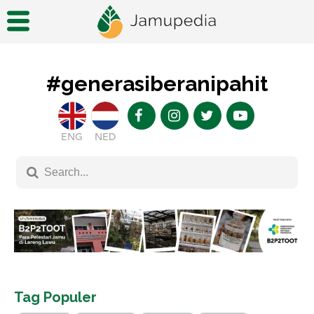
#generasiberanipahit
ENG
NED
Tag Populer