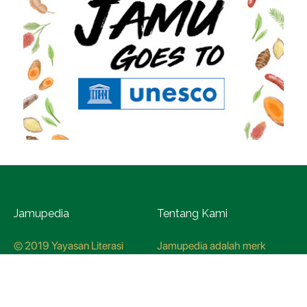
Jamupedia
Tentang Kami
© 2019 Yayasan Literasi
Jamupedia adalah merk
Husada Nusantara
terdaftar di Kementerian
Hukum dan HAM, dengan
nomer pendaftaran
CO78621