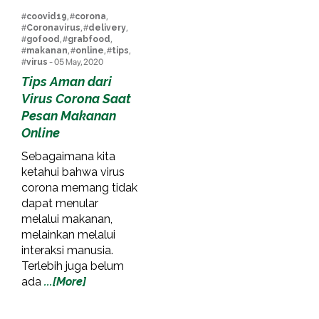
#
coovid19
, #
corona
,
#
Coronavirus
, #
delivery
,
#
gofood
, #
grabfood
,
#
makanan
, #
online
, #
tips
,
#
virus
- 05 May, 2020
Tips Aman dari
Virus Corona Saat
Pesan Makanan
Online
Sebagaimana kita
ketahui bahwa virus
corona memang tidak
dapat menular
melalui makanan,
melainkan melalui
interaksi manusia.
Terlebih juga belum
ada
...[More]