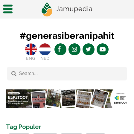
#generasiberanipahit
ENG
NED
Tag Populer