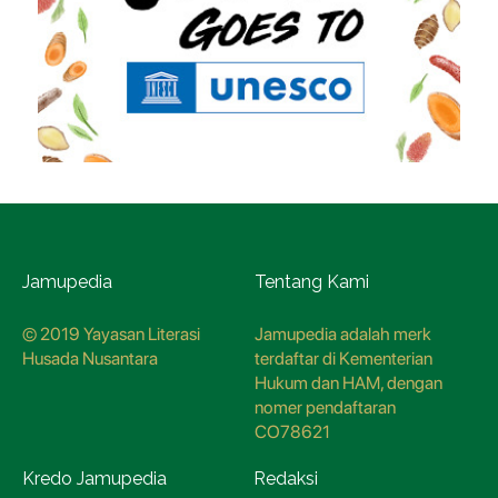
Jamupedia
Tentang Kami
© 2019 Yayasan Literasi
Jamupedia adalah merk
Husada Nusantara
terdaftar di Kementerian
Hukum dan HAM, dengan
nomer pendaftaran
CO78621
Kredo Jamupedia
Redaksi