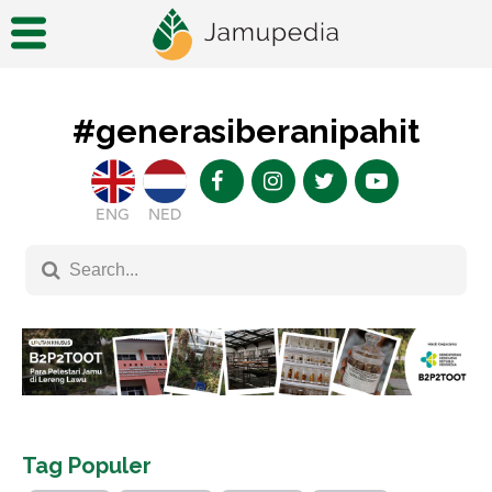
#generasiberanipahit
ENG
NED
Tag Populer