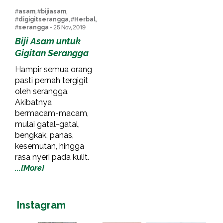
#
asam
, #
bijiasam
,
#
digigitserangga
, #
Herbal
,
#
serangga
- 25 Nov, 2019
Biji Asam untuk
Gigitan Serangga
Hampir semua orang
pasti pernah tergigit
oleh serangga.
Akibatnya
bermacam-macam,
mulai gatal-gatal,
bengkak, panas,
kesemutan, hingga
rasa nyeri pada kulit.
...[More]
Instagram