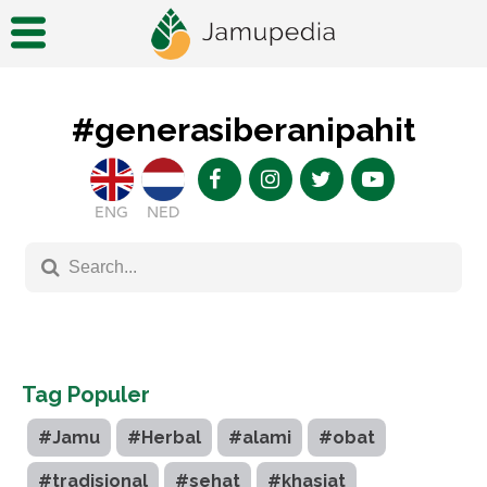
#generasiberanipahit
ENG
NED
Tag Populer
#Jamu
#Herbal
#alami
#obat
#tradisional
#sehat
#khasiat