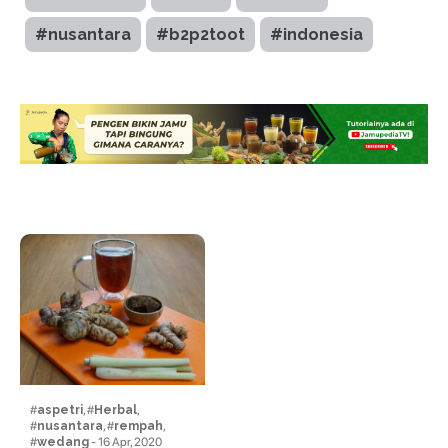
#nusantara
#b2p2toot
#indonesia
#
aspetri
, #
Herbal
,
#
nusantara
, #
rempah
,
#
wedang
- 16 Apr, 2020