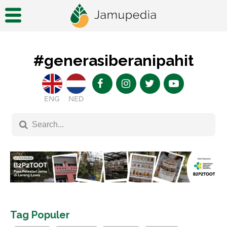
#generasiberanipahit
ENG
NED
Tag Populer