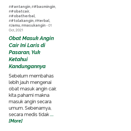
#
#antangin
, #
#basmingin
,
#
#obatcair
,
#
#obatherbal
,
#
#tolakangin
, #
Herbal
,
#
Jamu
, #
masukangin
- 01
Oct, 2021
Obat Masuk Angin
Cair Ini Laris di
Pasaran, Yuk
Ketahui
Kandungannya
Sebelum membahas
lebih jauh mengenai
obat masuk angin cair,
kita pahami makna
masuk angin secara
umum. Sebenarnya,
secara medis tidak
...
[More]