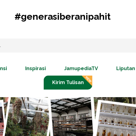
#generasiberanipahit
nsi
Inspirasi
JamupediaTV
Liputan
Kirim Tulisan