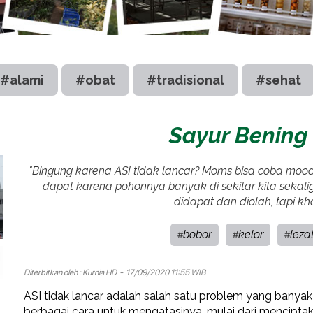
#alami
#obat
#tradisional
#sehat
Sayur Bening
"Bingung karena ASI tidak lancar? Moms bisa coba moo
dapat karena pohonnya banyak di sekitar kita sek
didapat dan diolah, tapi kha
bobor
kelor
leza
#
#
#
Diterbitkan oleh :
Kurnia HD
- 17/09/2020 11:55 WIB
ASI tidak lancar adalah salah satu problem yang banyak
berbagai cara untuk mengatasinya, mulai dari mencipta