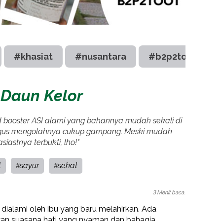
#khasiat
#nusantara
#b2p2toot
 Daun Kelor
d booster ASI alami yang bahannya mudah sekali di
aligus mengolahnya cukup gampang. Meski mudah
siastnya terbukti, lho!"
t
sayur
sehat
#
#
3 Menit baca.
 dialami oleh ibu yang baru melahirkan. Ada
kan suasana hati yang nyaman dan bahagia,