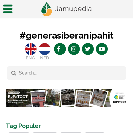
#generasiberanipahit
ENG
NED
Tag Populer