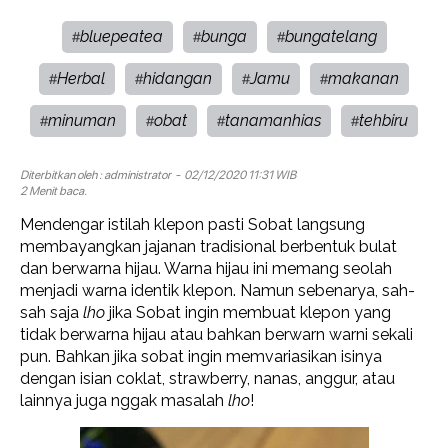
bluepeatea
bunga
bungatelang
#
#
#
Herbal
hidangan
Jamu
makanan
#
#
#
#
minuman
obat
tanamanhias
tehbiru
#
#
#
#
Diterbitkan oleh :
administrator
- 02/12/2020 11:31 WIB
2 Menit baca.
Mendengar istilah klepon pasti Sobat langsung
membayangkan jajanan tradisional berbentuk bulat
dan berwarna hijau. Warna hijau ini memang seolah
menjadi warna identik klepon. Namun sebenarya, sah-
sah saja
lho
jika Sobat ingin membuat klepon yang
tidak berwarna hijau atau bahkan berwarn warni sekali
pun. Bahkan jika sobat ingin memvariasikan isinya
dengan isian coklat, strawberry, nanas, anggur, atau
lainnya juga nggak masalah
lho
!