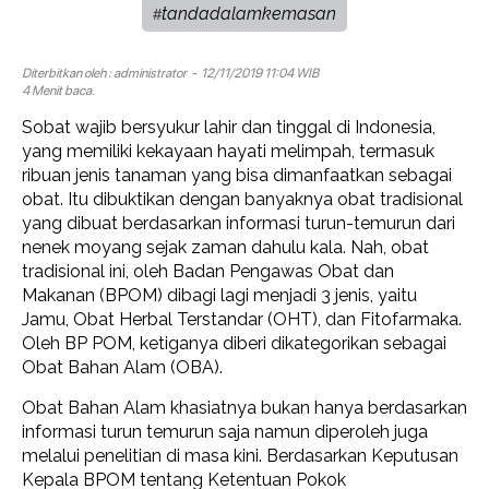
tandadalamkemasan
#
Diterbitkan oleh :
administrator
- 12/11/2019 11:04 WIB
4 Menit baca.
Sobat wajib bersyukur lahir dan tinggal di Indonesia,
yang memiliki kekayaan hayati melimpah, termasuk
ribuan jenis tanaman yang bisa dimanfaatkan sebagai
obat. Itu dibuktikan dengan banyaknya obat tradisional
yang dibuat berdasarkan informasi turun-temurun dari
nenek moyang sejak zaman dahulu kala.
Nah, obat
tradisional ini, oleh Badan Pengawas Obat dan
Makanan (BPOM) dibagi lagi menjadi 3 jenis, yaitu
Jamu, Obat Herbal Terstandar (OHT), dan Fitofarmaka.
Oleh BP POM, ketiganya diberi dikategorikan sebagai
Obat Bahan Alam (OBA).
Obat Bahan Alam khasiatnya bukan hanya berdasarkan
informasi turun temurun saja namun diperoleh juga
melalui penelitian di masa kini. Berdasarkan Keputusan
Kepala BPOM tentang Ketentuan Pokok