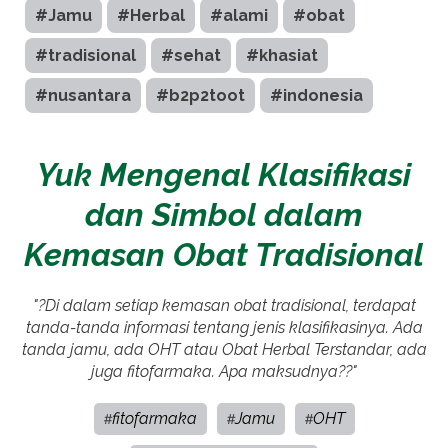
#Jamu
#Herbal
#alami
#obat
#tradisional
#sehat
#khasiat
#nusantara
#b2p2toot
#indonesia
Yuk Mengenal Klasifikasi
dan Simbol dalam
Kemasan Obat Tradisional
"?Di dalam setiap kemasan obat tradisional, terdapat
tanda-tanda informasi tentang jenis klasifikasinya. Ada
tanda jamu, ada OHT atau Obat Herbal Terstandar, ada
juga fitofarmaka. Apa maksudnya??"
fitofarmaka
Jamu
OHT
#
#
#