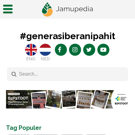
#generasiberanipahit
ENG
NED
Tag Populer