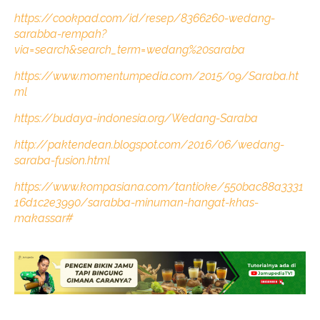
https://cookpad.com/id/resep/8366260-wedang-
sarabba-rempah?
via=search&search_term=wedang%20saraba
https://www.momentumpedia.com/2015/09/Saraba.ht
ml
https://budaya-indonesia.org/Wedang-Saraba
http://paktendean.blogspot.com/2016/06/wedang-
saraba-fusion.html
https://www.kompasiana.com/tantioke/550bac88a3331
16d1c2e3990/sarabba-minuman-hangat-khas-
makassar#