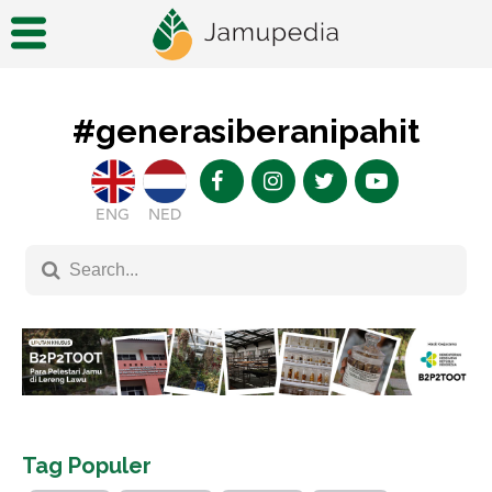
#generasiberanipahit
ENG
NED
Tag Populer